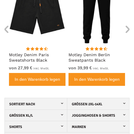
Motley Denim Paris
Motley Denim Berlin
Mo
Sweatshorts Black
Sweatpants Black
Sw
von 27,99 €
von 39,99 €
vo
inkl. MwSt.
inkl. MwSt.
n
In den Warenkorb legen
In den Warenkorb legen
SORTIERT NACH
GRÖSSEN 2XL-14XL
GRÖSSEN XL/L
JOGGINGHOSEN & SHORTS
SHORTS
MARKEN