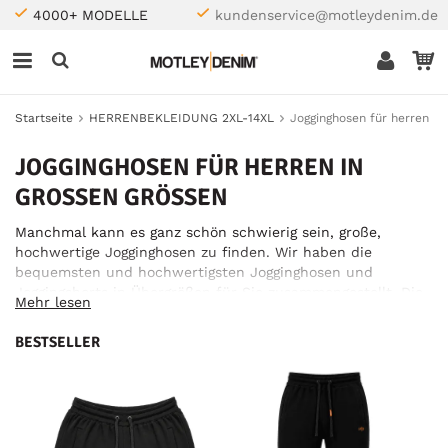
4000+ MODELLE
kundenservice@motleydenim.de
Startseite
HERRENBEKLEIDUNG 2XL-14XL
Jogginghosen für herren
JOGGINGHOSEN FÜR HERREN IN
GROSSEN GRÖSSEN
Manchmal kann es ganz schön schwierig sein, große,
hochwertige Jogginghosen zu finden. Wir haben die
bequemsten und hochwertigsten Jogginghosen und
Joggingshorts in Übergrößen für Sie zusammengestellt. Die
Mehr lesen
Qualität unserer Produkte garantiert eine lange Lebenszeit
Ihrer Kleidung, ob zu Hause oder beim Sport, ohne dass die
BESTSELLER
Farben oder der Stoff nachlassen, wie man das von
minderwertigen Produkten kennt. Kaufen Sie deshalb die
bequemsten Trainingshosen und -shorts bei uns!