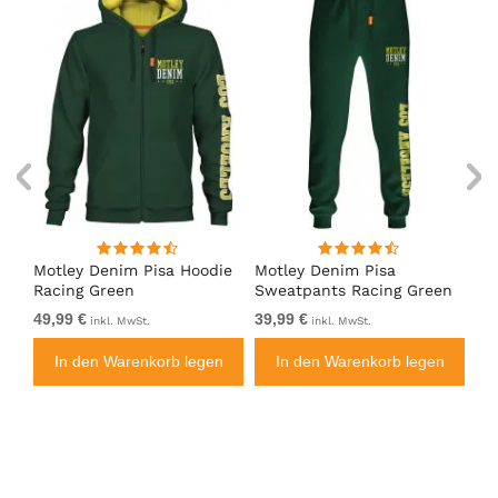
irt
Motley Denim Pisa Hoodie
Motley Denim Pisa
Mo
Racing Green
Sweatpants Racing Green
Ho
49,99 €
39,99 €
49
inkl. MwSt.
inkl. MwSt.
n
In den Warenkorb legen
In den Warenkorb legen