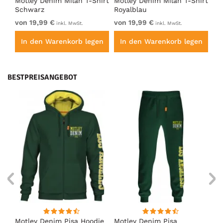
Motley Denim Milan T-Shirt
Motley Denim Milan T-Shirt
Mo
Schwarz
Royalblau
Ho
von 19,99 €
von 19,99 €
vo
inkl. MwSt.
inkl. MwSt.
en
In den Warenkorb legen
In den Warenkorb legen
I
BESTPREISANGEBOT
irt
Motley Denim Pisa Hoodie
Motley Denim Pisa
Mo