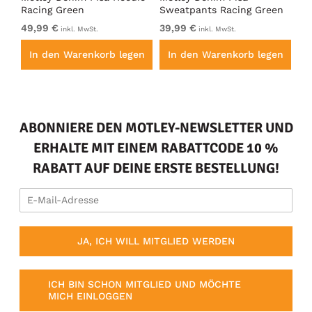
Racing Green
Sweatpants Racing Green
Ho
49,99 €
39,99 €
49
inkl. MwSt.
inkl. MwSt.
en
In den Warenkorb legen
In den Warenkorb legen
I
ABONNIERE DEN MOTLEY-NEWSLETTER UND
ERHALTE MIT EINEM RABATTCODE 10 %
RABATT AUF DEINE ERSTE BESTELLUNG!
JA, ICH WILL MITGLIED WERDEN
ICH BIN SCHON MITGLIED UND MÖCHTE
MICH EINLOGGEN