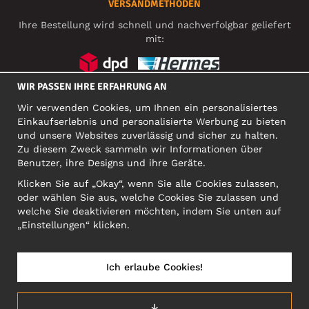
VERSANDMETHODEN
Ihre Bestellung wird schnell und nachverfolgbar geliefert
mit:
WIR PASSEN IHRE ERFAHRUNG AN
SOZIALE MEDIEN
Wir verwenden Cookies, um Ihnen ein personalisiertes
Einkaufserlebnis und personalisierte Werbung zu bieten
und unsere Websites zuverlässig und sicher zu halten.
Zu diesem Zweck sammeln wir Informationen über
FIRMA
Benutzer, ihre Designs und ihre Geräte.
Motley Denim Europe OÜ
Klicken Sie auf „Okay“, wenn Sie alle Cookies zulassen,
Narva mnt 5, EE-10117 Tallinn
oder wählen Sie aus, welche Cookies Sie zulassen und
Org: 12356245, VAT: EE101578318
welche Sie deaktivieren möchten, indem Sie unten auf
ACHTUNG! Produktrücksendungen nicht an diese Adresse
„Einstellungen“ klicken.
schicken!
Ich erlaube Cookies!
DEUTSCHLAND/DEUTSCH (DE)
↓