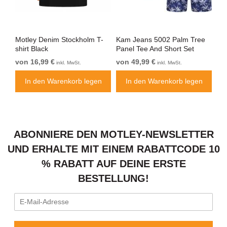
-
Motley Denim Stockholm T-
Kam Jeans 5002 Palm Tree
Mo
shirt Black
Panel Tee And Short Set
Sho
Electric Blue
Bl
von 16,99 €
von 49,99 €
vo
inkl. MwSt.
inkl. MwSt.
n
In den Warenkorb legen
In den Warenkorb legen
ABONNIERE DEN MOTLEY-NEWSLETTER
UND ERHALTE MIT EINEM RABATTCODE 10
% RABATT AUF DEINE ERSTE
BESTELLUNG!