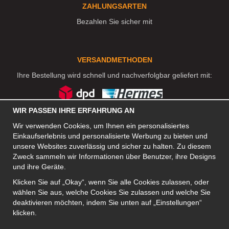
ZAHLUNGSARTEN
Bezahlen Sie sicher mit
VERSANDMETHODEN
Ihre Bestellung wird schnell und nachverfolgbar geliefert mit:
WIR PASSEN IHRE ERFAHRUNG AN
SOZIALE MEDIEN
Wir verwenden Cookies, um Ihnen ein personalisiertes
Einkaufserlebnis und personalisierte Werbung zu bieten und
unsere Websites zuverlässig und sicher zu halten. Zu diesem
Zweck sammeln wir Informationen über Benutzer, ihre Designs
FIRMA
und ihre Geräte.
Motley Denim Europe OÜ
Klicken Sie auf „Okay“, wenn Sie alle Cookies zulassen, oder
Narva mnt 5, EE-10117 Tallinn
wählen Sie aus, welche Cookies Sie zulassen und welche Sie
Org: 12356245, VAT: EE101578318
deaktivieren möchten, indem Sie unten auf „Einstellungen“
ACHTUNG! Produktrücksendungen nicht an diese Adresse
klicken.
schicken!