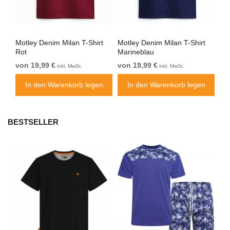
t
Motley Denim Milan T-Shirt
Motley Denim Milan T-Shirt
Mot
Rot
Marineblau
We
von 19,99 €
von 19,99 €
vo
inkl. MwSt.
inkl. MwSt.
n
In den Warenkorb legen
In den Warenkorb legen
BESTSELLER