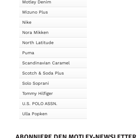
Motley Denim
Mizuno Plus
Nike
Nora Mikken
North Latitude
Puma
Scandinavian Caramel
Scotch & Soda Plus
Solo Soprani
Tommy Hilfiger
U.S. POLO ASSN.
Ulla Popken
ABONNIERE DEN MOTLEY-NEWSLETTER U