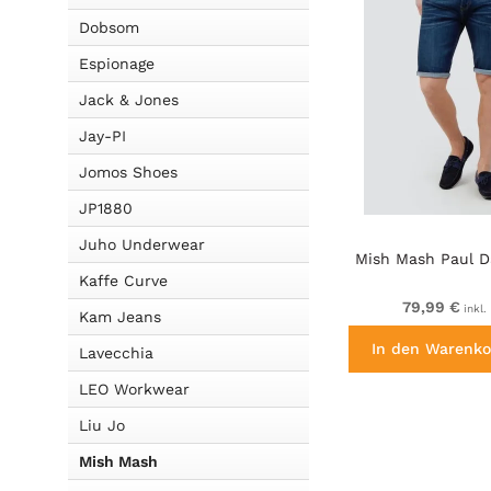
Dobsom
Espionage
Jack & Jones
Jay-PI
Jomos Shoes
JP1880
Juho Underwear
Mish Mash Paul D
Kaffe Curve
79,99 €
inkl.
Kam Jeans
In den Warenko
Lavecchia
LEO Workwear
Liu Jo
Mish Mash