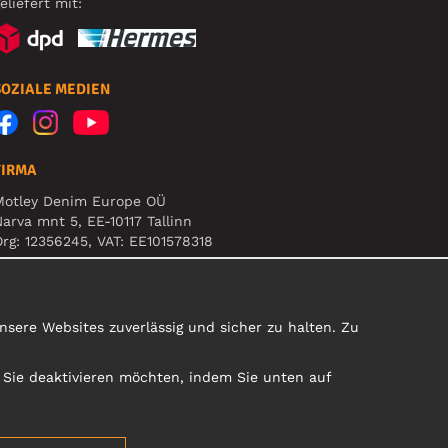
eliefert mit:
SOZIALE MEDIEN
FIRMA
Motley Denim Europe OÜ
arva mnt 5, EE-10117 Tallinn
rg: 12356245, VAT: EE101578318
ACHTUNG! Produktrücksendungen nicht an diese
dresse schicken!
sere Websites zuverlässig und sicher zu halten. Zu
e Sie deaktivieren möchten, indem Sie unten auf