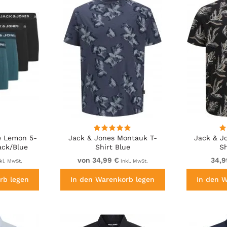
e Lemon 5-
Jack & Jones Montauk T-
Jack & J
ack/Blue
Shirt Blue
Sh
von 34,99 €
34,9
kl. MwSt.
inkl. MwSt.
rb legen
In den Warenkorb legen
In den 