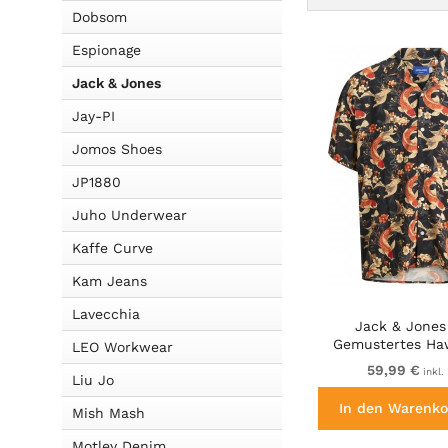
Dobsom
Espionage
Jack & Jones
Jay-PI
Jomos Shoes
JP1880
Juho Underwear
Kaffe Curve
Kam Jeans
Lavecchia
Jack & Jones
Gemustertes Ha
LEO Workwear
Dunkelbr
59,99 €
inkl.
Liu Jo
In den Warenko
Mish Mash
Motley Denim