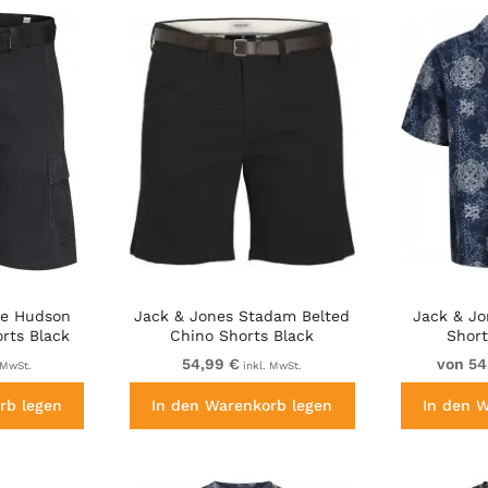
le Hudson
Jack & Jones Stadam Belted
Jack & Jo
rts Black
Chino Shorts Black
Short
54,99 €
von 54
 MwSt.
inkl. MwSt.
rb legen
In den Warenkorb legen
In den 