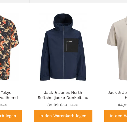
 Tokyo
Jack & Jones North
Jack & J
waiihemd
Softshelljacke Dunkelblau
H
aun
89,99 €
44,9
 MwSt.
inkl. MwSt.
rb legen
In den Warenkorb legen
In den 