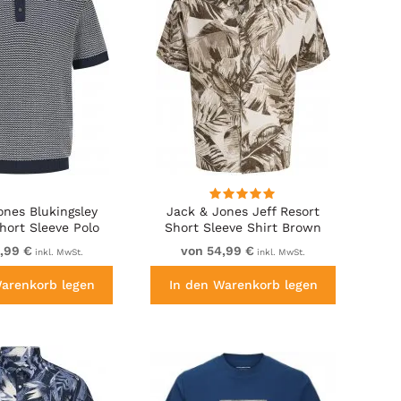
ones Blukingsley
Jack & Jones Jeff Resort
hort Sleeve Polo
Short Sleeve Shirt Brown
Navy
,99 €
von 54,99 €
inkl. MwSt.
inkl. MwSt.
Warenkorb legen
In den Warenkorb legen