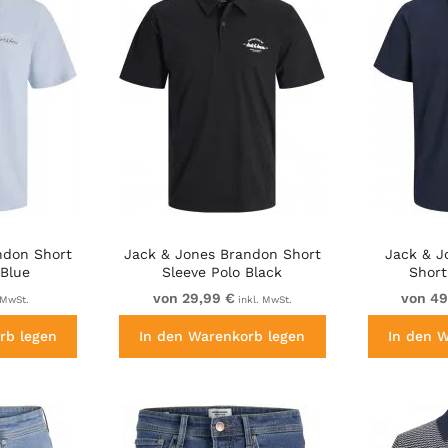
ndon Short
Jack & Jones Brandon Short
Jack & J
 Blue
Sleeve Polo Black
Short
von 29,99 €
von 49
 MwSt.
inkl. MwSt.
rb legen
In den Warenkorb legen
In den 