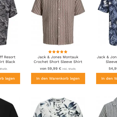
ff Resort
Jack & Jones Montauk
Jack & Jon
irt Black
Crochet Short Sleeve Shirt
Sleeve
Dark Red
von 59,99 €
54,9
 MwSt.
inkl. MwSt.
rb legen
In den Warenkorb legen
In den 