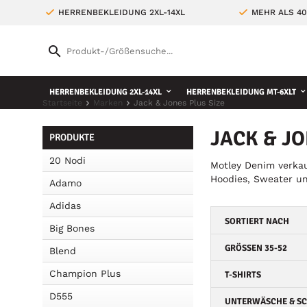
HERRENBEKLEIDUNG 2XL-14XL
MEHR ALS 4
HERRENBEKLEIDUNG 2XL-14XL
HERRENBEKLEIDUNG MT-6XLT
Startseite
Marken
Jack & Jones Plus Size
JACK & J
PRODUKTE
20 Nodi
Motley Denim verkau
Hoodies, Sweater un
Adamo
Adidas
SORTIERT NACH
Big Bones
GRÖSSEN 35-52
Blend
Champion Plus
T-SHIRTS
D555
UNTERWÄSCHE & S