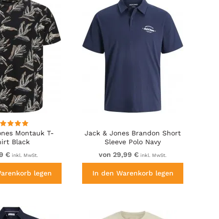
ones Montauk T-
Jack & Jones Brandon Short
irt Black
Sleeve Polo Navy
9 €
von 29,99 €
inkl. MwSt.
inkl. MwSt.
Warenkorb legen
In den Warenkorb legen