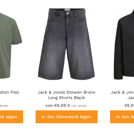
ston Polo
Jack & Jones Stowen Bronx
Jack & Jon
Long Shorts Black
Ja
von 69,99 €
59,9
 MwSt.
inkl. MwSt.
rb legen
In den Warenkorb legen
In den 