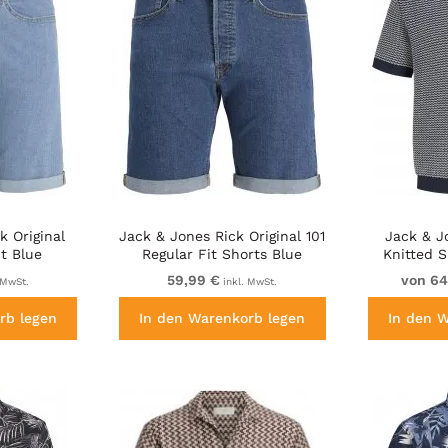
k Original
Jack & Jones Rick Original 101
Jack & J
it Blue
Regular Fit Shorts Blue
Knitted S
59,99 €
von 64
 MwSt.
inkl. MwSt.
rb legen
In den Warenkorb legen
In den 