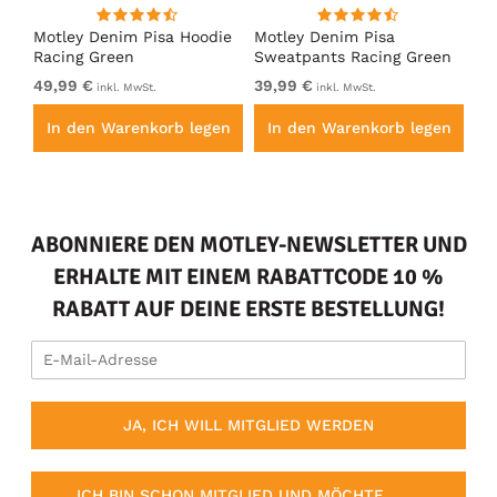
irt
Motley Denim Pisa Hoodie
Motley Denim Pisa
Mo
Racing Green
Sweatpants Racing Green
Ho
49,99 €
39,99 €
49
inkl. MwSt.
inkl. MwSt.
en
In den Warenkorb legen
In den Warenkorb legen
I
ABONNIERE DEN MOTLEY-NEWSLETTER UND
ERHALTE MIT EINEM RABATTCODE 10 %
RABATT AUF DEINE ERSTE BESTELLUNG!
JA, ICH WILL MITGLIED WERDEN
ICH BIN SCHON MITGLIED UND MÖCHTE