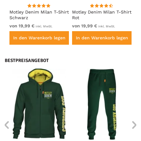
irt
Motley Denim Milan T-Shirt
Motley Denim Milan T-Shirt
Mo
Schwarz
Rot
He
von 19,99 €
von 19,99 €
vo
inkl. MwSt.
inkl. MwSt.
en
In den Warenkorb legen
In den Warenkorb legen
I
BESTPREISANGEBOT