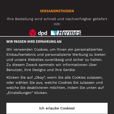
VERSANDMETHODEN
Ihre Bestellung wird schnell und nachverfolgbar geliefert
mit:
WIR PASSEN IHRE ERFAHRUNG AN
SOZIALE MEDIEN
Wir verwenden Cookies, um Ihnen ein personalisiertes
Einkaufserlebnis und personalisierte Werbung zu bieten
und unsere Websites zuverlässig und sicher zu halten.
Zu diesem Zweck sammeln wir Informationen über
FIRMA
Benutzer, ihre Designs und ihre Geräte.
Motley Denim Europe OÜ
Klicken Sie auf „Okay“, wenn Sie alle Cookies zulassen,
Narva mnt 5, EE-10117 Tallinn
oder wählen Sie aus, welche Cookies Sie zulassen und
Org: 12356245, VAT: EE101578318
welche Sie deaktivieren möchten, indem Sie unten auf
ACHTUNG! Produktrücksendungen nicht an diese Adresse
„Einstellungen“ klicken.
schicken!
Ich erlaube Cookies!