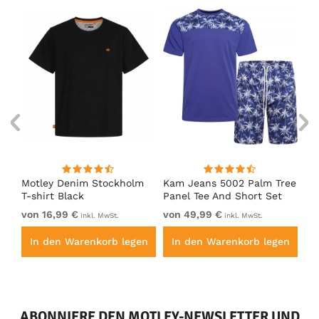
m
Motley Denim Stockholm
Kam Jeans 5002 Palm Tree
Mo
T-shirt Black
Panel Tee And Short Set
Sh
Electric Blue
Bl
von 16,99 €
von 49,99 €
vo
inkl. MwSt.
inkl. MwSt.
en
In den Warenkorb legen
In den Warenkorb legen
I
ABONNIERE DEN MOTLEY-NEWSLETTER UND