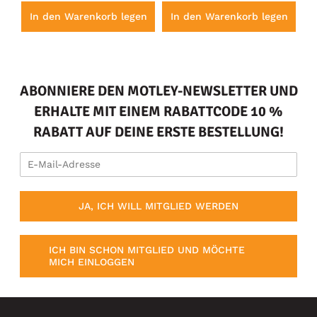
en
In den Warenkorb legen
In den Warenkorb legen
I
ABONNIERE DEN MOTLEY-NEWSLETTER UND
ERHALTE MIT EINEM RABATTCODE 10 %
RABATT AUF DEINE ERSTE BESTELLUNG!
JA, ICH WILL MITGLIED WERDEN
ICH BIN SCHON MITGLIED UND MÖCHTE
MICH EINLOGGEN