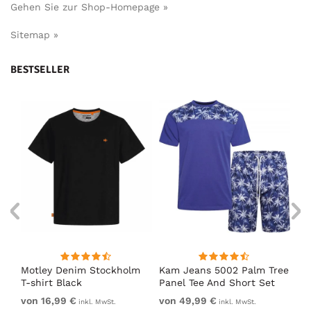
Gehen Sie zur Shop-Homepage »
Sitemap »
BESTSELLER
m
Motley Denim Stockholm
Kam Jeans 5002 Palm Tree
Mo
T-shirt Black
Panel Tee And Short Set
Sh
Electric Blue
Bl
von 16,99 €
von 49,99 €
vo
inkl. MwSt.
inkl. MwSt.