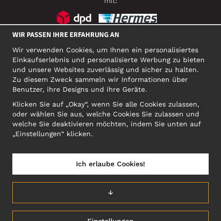
mit:
WIR PASSEN IHRE ERFAHRUNG AN
SOZIALE MEDIEN
Wir verwenden Cookies, um Ihnen ein personalisiertes
Einkaufserlebnis und personalisierte Werbung zu bieten
und unsere Websites zuverlässig und sicher zu halten.
Zu diesem Zweck sammeln wir Informationen über
FIRMA
Benutzer, ihre Designs und ihre Geräte.
Motley Denim Europe OÜ
Klicken Sie auf „Okay“, wenn Sie alle Cookies zulassen,
Narva mnt 5, EE-10117 Tallinn
oder wählen Sie aus, welche Cookies Sie zulassen und
Org: 12356245, VAT: EE101578318
welche Sie deaktivieren möchten, indem Sie unten auf
ACHTUNG! Produktrücksendungen nicht an diese Adresse
„Einstellungen“ klicken.
schicken!
Ich erlaube Cookies!
DEUTSCHLAND/DEUTSCH (DE)
↓