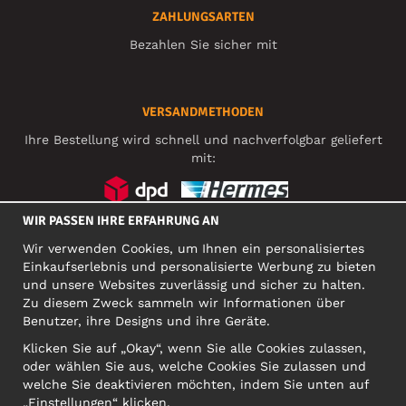
ZAHLUNGSARTEN
Bezahlen Sie sicher mit
VERSANDMETHODEN
Ihre Bestellung wird schnell und nachverfolgbar geliefert
mit:
WIR PASSEN IHRE ERFAHRUNG AN
SOZIALE MEDIEN
Wir verwenden Cookies, um Ihnen ein personalisiertes
Einkaufserlebnis und personalisierte Werbung zu bieten
und unsere Websites zuverlässig und sicher zu halten.
Zu diesem Zweck sammeln wir Informationen über
FIRMA
Benutzer, ihre Designs und ihre Geräte.
Motley Denim Europe OÜ
Klicken Sie auf „Okay“, wenn Sie alle Cookies zulassen,
Narva mnt 5, EE-10117 Tallinn
oder wählen Sie aus, welche Cookies Sie zulassen und
Org: 12356245, VAT: EE101578318
welche Sie deaktivieren möchten, indem Sie unten auf
ACHTUNG! Produktrücksendungen nicht an diese Adresse
„Einstellungen“ klicken.