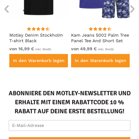
nk
Motley Denim Stockholm
Kam Jeans 5002 Palm Tree
Mo
T-shirt Black
Panel Tee And Short Set
Sh
Electric Blue
Bl
von 16,99 €
von 49,99 €
vo
inkl. MwSt.
inkl. MwSt.
en
In den Warenkorb legen
In den Warenkorb legen
I
ABONNIERE DEN MOTLEY-NEWSLETTER UND
ERHALTE MIT EINEM RABATTCODE 10 %
RABATT AUF DEINE ERSTE BESTELLUNG!