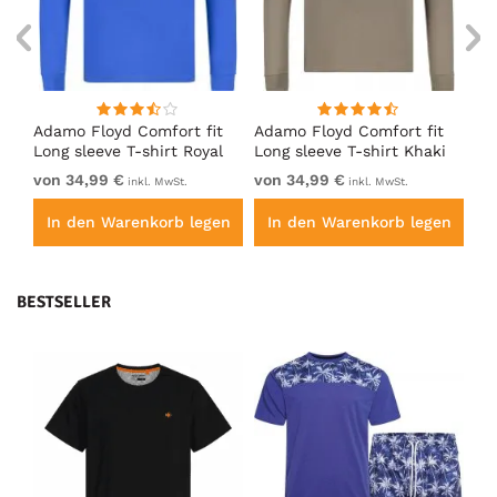
t
Adamo Floyd Comfort fit
Adamo Floyd Comfort fit
Ad
e
Long sleeve T-shirt Royal
Long sleeve T-shirt Khaki
Lo
Blue
von 34,99 €
von 34,99 €
vo
inkl. MwSt.
inkl. MwSt.
en
In den Warenkorb legen
In den Warenkorb legen
I
BESTSELLER