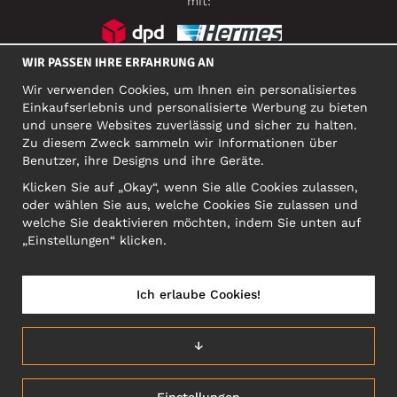
mit:
WIR PASSEN IHRE ERFAHRUNG AN
SOZIALE MEDIEN
Wir verwenden Cookies, um Ihnen ein personalisiertes
Einkaufserlebnis und personalisierte Werbung zu bieten
und unsere Websites zuverlässig und sicher zu halten.
Zu diesem Zweck sammeln wir Informationen über
FIRMA
Benutzer, ihre Designs und ihre Geräte.
Motley Denim Europe OÜ
Klicken Sie auf „Okay“, wenn Sie alle Cookies zulassen,
Narva mnt 5, EE-10117 Tallinn
oder wählen Sie aus, welche Cookies Sie zulassen und
Org: 12356245, VAT: EE101578318
welche Sie deaktivieren möchten, indem Sie unten auf
ACHTUNG! Produktrücksendungen nicht an diese Adresse
„Einstellungen“ klicken.
schicken!
Ich erlaube Cookies!
DEUTSCHLAND/DEUTSCH (DE)
↓