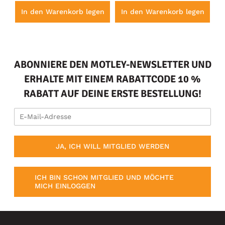
en
In den Warenkorb legen
In den Warenkorb legen
I
ABONNIERE DEN MOTLEY-NEWSLETTER UND
ERHALTE MIT EINEM RABATTCODE 10 %
RABATT AUF DEINE ERSTE BESTELLUNG!
JA, ICH WILL MITGLIED WERDEN
ICH BIN SCHON MITGLIED UND MÖCHTE
MICH EINLOGGEN