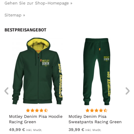
Gehen Sie zur Shop-Homepage »
Sitemap »
BESTPREISANGEBOT
irt
Motley Denim Pisa Hoodie
Motley Denim Pisa
Mo
Racing Green
Sweatpants Racing Green
Ho
49,99 €
39,99 €
49
inkl. MwSt.
inkl. MwSt.