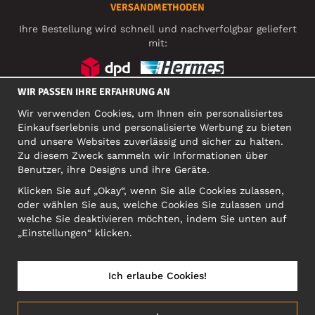
VERSANDMETHODEN
Ihre Bestellung wird schnell und nachverfolgbar geliefert
mit:
WIR PASSEN IHRE ERFAHRUNG AN
SOZIALE MEDIEN
Wir verwenden Cookies, um Ihnen ein personalisiertes
Einkaufserlebnis und personalisierte Werbung zu bieten
und unsere Websites zuverlässig und sicher zu halten.
Zu diesem Zweck sammeln wir Informationen über
FIRMA
Benutzer, ihre Designs und ihre Geräte.
Motley Denim Europe OÜ
Klicken Sie auf „Okay“, wenn Sie alle Cookies zulassen,
Narva mnt 5, EE-10117 Tallinn
oder wählen Sie aus, welche Cookies Sie zulassen und
Org: 12356245, VAT: EE101578318
welche Sie deaktivieren möchten, indem Sie unten auf
ACHTUNG! Produktrücksendungen nicht an diese Adresse
„Einstellungen“ klicken.
schicken!
Ich erlaube Cookies!