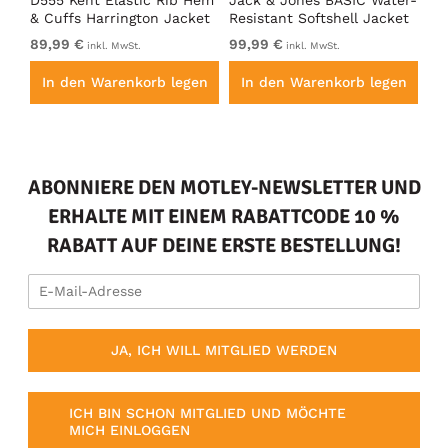
D555 Kent Elastic Rib Hem
Jack & Jones BASIC Water-
Ad
& Cuffs Harrington Jacket
Resistant Softshell Jacket
So
Black
Black
89,99 €
99,99 €
vo
inkl. MwSt.
inkl. MwSt.
en
In den Warenkorb legen
In den Warenkorb legen
I
ABONNIERE DEN MOTLEY-NEWSLETTER UND
ERHALTE MIT EINEM RABATTCODE 10 %
RABATT AUF DEINE ERSTE BESTELLUNG!
JA, ICH WILL MITGLIED WERDEN
ICH BIN SCHON MITGLIED UND MÖCHTE
MICH EINLOGGEN