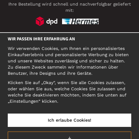
Ihre Bestellung wird schnell und nachverfolgbar geliefert
mit:
SOZIALE MEDIEN
WIR PASSEN IHRE ERFAHRUNG AN
Wir verwenden Cookies, um Ihnen ein personalisiertes
Einkaufserlebnis und personalisierte Werbung zu bieten
und unsere Websites zuverlässig und sicher zu halten.
FIRMA
Zu diesem Zweck sammeln wir Informationen über
Motley Denim Europe OÜ
Benutzer, ihre Designs und ihre Geräte.
Narva mnt 5, EE-10117 Tallinn
Klicken Sie auf „Okay“, wenn Sie alle Cookies zulassen,
Org: 12356245, VAT: EE101578318
oder wählen Sie aus, welche Cookies Sie zulassen und
ACHTUNG! Produktrücksendungen nicht an diese Adresse
welche Sie deaktivieren möchten, indem Sie unten auf
schicken!
„Einstellungen“ klicken.
Ich erlaube Cookies!
DEUTSCHLAND/DEUTSCH (DE)
↓