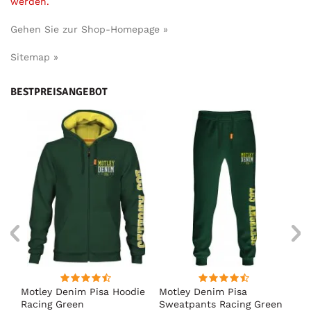
werden.
Gehen Sie zur Shop-Homepage »
Sitemap »
BESTPREISANGEBOT
irt
Motley Denim Pisa Hoodie
Motley Denim Pisa
Mo
Racing Green
Sweatpants Racing Green
Ho