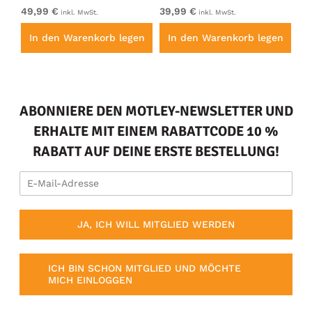
49,99 €
39,99 €
49
inkl. MwSt.
inkl. MwSt.
en
In den Warenkorb legen
In den Warenkorb legen
I
ABONNIERE DEN MOTLEY-NEWSLETTER UND
ERHALTE MIT EINEM RABATTCODE 10 %
RABATT AUF DEINE ERSTE BESTELLUNG!
JA, ICH WILL MITGLIED WERDEN
ICH BIN SCHON MITGLIED UND MÖCHTE
MICH EINLOGGEN