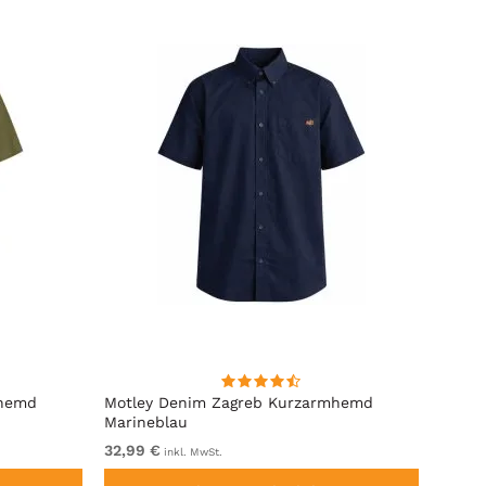
mhemd
Motley Denim Zagreb Kurzarmhemd
Kam J
Marineblau
Sleeve
32,99 €
von 6
inkl. MwSt.