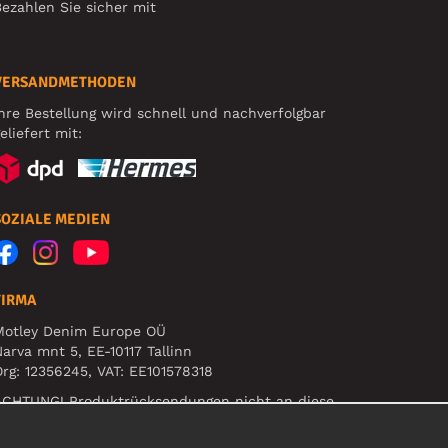
ezahlen Sie sicher mit
VERSANDMETHODEN
hre Bestellung wird schnell und nachverfolgbar
eliefert mit:
SOZIALE MEDIEN
FIRMA
Motley Denim Europe OÜ
arva mnt 5, EE-10117 Tallinn
rg: 12356245, VAT: EE101578318
ACHTUNG! Produktrücksendungen nicht an diese
dresse schicken!