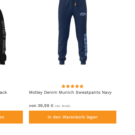
lack
Motley Denim Munich Sweatpants Navy
Motle
von 39,99 €
von 4
inkl. MwSt.
en
In den Warenkorb legen