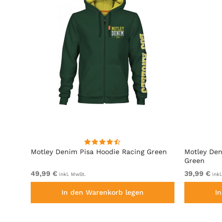
it
Motley Denim Pisa Hoodie Racing Green
Motley Den
Green
49,99 €
39,99 €
inkl. MwSt.
inkl
In den Warenkorb legen
I