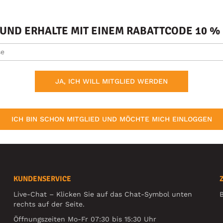
ND ERHALTE MIT EINEM RABATTCODE 10 % 
JA, ICH WILL MITGLIED WERDEN
ICH BIN SCHON MITGLIED UND MÖCHTE MICH EINLOGGEN
KUNDENSERVICE
Live-Chat – Klicken Sie auf das Chat-Symbol unten
B
rechts auf der Seite.
Öffnungszeiten Mo-Fr 07:30 bis 15:30 Uhr