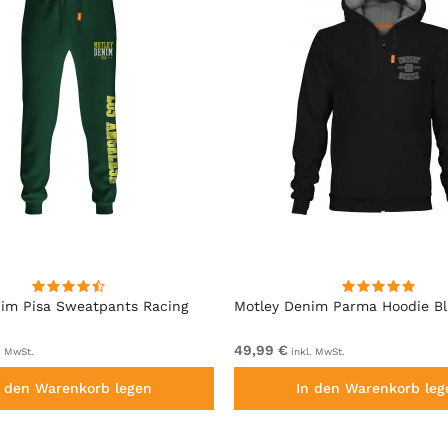
im Pisa Sweatpants Racing
Motley Denim Parma Hoodie B
49,99 €
. MwSt.
inkl. MwSt.
n den Warenkorb legen
In den Warenkorb leg