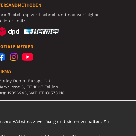
VERSANDMETHODEN
hre Bestellung wird schnell und nachverfolgbar
eliefert mit:
SOZIALE MEDIEN
FIRMA
Motley Denim Europe OÜ
arva mnt 5, EE-10117 Tallinn
rg: 12356245, VAT: EE101578318
ACHTUNG! Produktrücksendungen nicht an diese
dresse schicken!
sere Websites zuverlässig und sicher zu halten. Zu