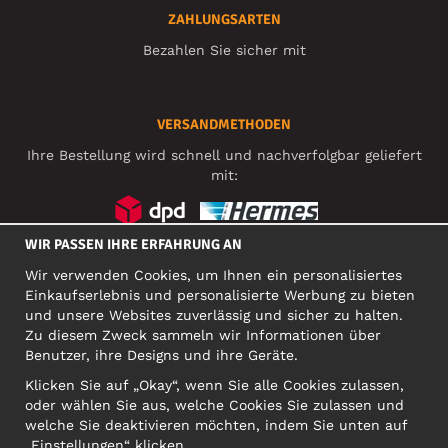
ZAHLUNGSARTEN
Bezahlen Sie sicher mit
VERSANDMETHODEN
Ihre Bestellung wird schnell und nachverfolgbar geliefert
mit:
WIR PASSEN IHRE ERFAHRUNG AN
SOZIALE MEDIEN
Wir verwenden Cookies, um Ihnen ein personalisiertes
Einkaufserlebnis und personalisierte Werbung zu bieten
und unsere Websites zuverlässig und sicher zu halten.
Zu diesem Zweck sammeln wir Informationen über
FIRMA
Benutzer, ihre Designs und ihre Geräte.
Motley Denim Europe OÜ
Klicken Sie auf „Okay“, wenn Sie alle Cookies zulassen,
Narva mnt 5, EE-10117 Tallinn
oder wählen Sie aus, welche Cookies Sie zulassen und
Org: 12356245, VAT: EE101578318
welche Sie deaktivieren möchten, indem Sie unten auf
ACHTUNG! Produktrücksendungen nicht an diese Adresse
„Einstellungen“ klicken.