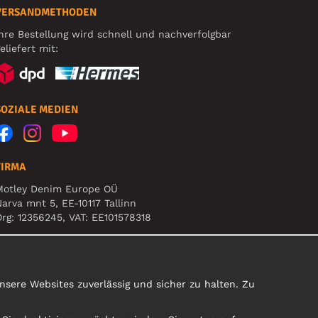
VERSANDMETHODEN
hre Bestellung wird schnell und nachverfolgbar
eliefert mit:
SOZIALE MEDIEN
FIRMA
Motley Denim Europe OÜ
arva mnt 5, EE-10117 Tallinn
rg: 12356245, VAT: EE101578318
ACHTUNG! Produktrücksendungen nicht an diese
dresse schicken!
sere Websites zuverlässig und sicher zu halten. Zu