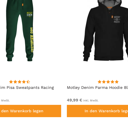
im Pisa Sweatpants Racing
Motley Denim Parma Hoodie B
49,99 €
. MwSt.
inkl. MwSt.
n den Warenkorb legen
In den Warenkorb leg