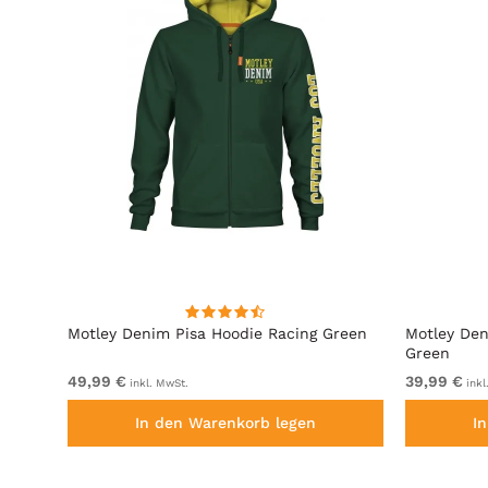
it
Motley Denim Pisa Hoodie Racing Green
Motley Den
Green
49,99 €
39,99 €
inkl. MwSt.
inkl
In den Warenkorb legen
I