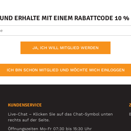
ND ERHALTE MIT EINEM RABATTCODE 10 % 
JA, ICH WILL MITGLIED WERDEN
ICH BIN SCHON MITGLIED UND MÖCHTE MICH EINLOGGEN
KUNDENSERVICE
Live-Chat – Klicken Sie auf das Chat-Symbol unten
B
rechts auf der Seite.
Öffnungszeiten Mo-Fr 07:30 bis 15:30 Uhr