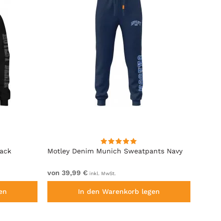
lack
Motley Denim Munich Sweatpants Navy
Motle
von 39,99 €
von 4
inkl. MwSt.
en
In den Warenkorb legen