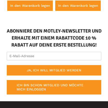
en
In den Warenkorb legen
In den Warenkorb legen
I
ABONNIERE DEN MOTLEY-NEWSLETTER UND
ERHALTE MIT EINEM RABATTCODE 10 %
RABATT AUF DEINE ERSTE BESTELLUNG!
JA, ICH WILL MITGLIED WERDEN
ICH BIN SCHON MITGLIED UND MÖCHTE
MICH EINLOGGEN