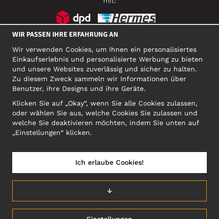
mit:
WIR PASSEN IHRE ERFAHRUNG AN
SOZIALE MEDIEN
Wir verwenden Cookies, um Ihnen ein personalisiertes
Einkaufserlebnis und personalisierte Werbung zu bieten
und unsere Websites zuverlässig und sicher zu halten.
Zu diesem Zweck sammeln wir Informationen über
FIRMA
Benutzer, ihre Designs und ihre Geräte.
Motley Denim Europe OÜ
Klicken Sie auf „Okay“, wenn Sie alle Cookies zulassen,
Narva mnt 5, EE-10117 Tallinn
oder wählen Sie aus, welche Cookies Sie zulassen und
Org: 12356245, VAT: EE101578318
welche Sie deaktivieren möchten, indem Sie unten auf
ACHTUNG! Produktrücksendungen nicht an diese Adresse
„Einstellungen“ klicken.
schicken!
Ich erlaube Cookies!
DEUTSCHLAND/DEUTSCH (DE)
↓