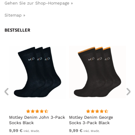
Gehen Sie zur Shop-Homepage »
Sitemap »
BESTSELLER
Motley Denim John 3-Pack
Motley Denim George
Mo
Socks Black
Socks 3-Pack Black
So
9,99 €
9,99 €
9,
inkl. MwSt.
inkl. MwSt.