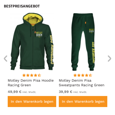
BESTPREISANGEBOT
irt
Motley Denim Pisa Hoodie
Motley Denim Pisa
Mo
Racing Green
Sweatpants Racing Green
Ho
49,99 €
39,99 €
49
inkl. MwSt.
inkl. MwSt.
en
In den Warenkorb legen
In den Warenkorb legen
I