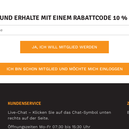
ND ERHALTE MIT EINEM RABATTCODE 10 % 
JA, ICH WILL MITGLIED WERDEN
ICH BIN SCHON MITGLIED UND MÖCHTE MICH EINLOGGEN
KUNDENSERVICE
Live-Chat – Klicken Sie auf das Chat-Symbol unten
B
rechts auf der Seite.
Öffnungszeiten Mo-Fr 07:30 bis 15:30 Uhr