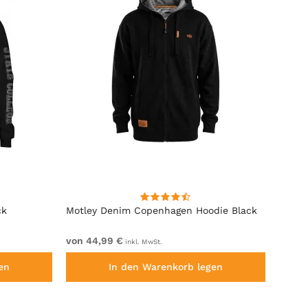
ck
Motley Denim Copenhagen Hoodie Black
Motle
von 44,99 €
von 4
inkl. MwSt.
en
In den Warenkorb legen