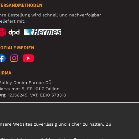
VERSANDMETHODEN
hre Bestellung wird schnell und nachverfolgbar
eliefert mit:
SOZIALE MEDIEN
FIRMA
Motley Denim Europe OÜ
arva mnt 5, EE-10117 Tallinn
rg: 12356245, VAT: EE101578318
ACHTUNG! Produktrücksendungen nicht an diese
dresse schicken!
sere Websites zuverlässig und sicher zu halten. Zu