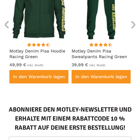
irt
Motley Denim Pisa Hoodie
Motley Denim Pisa
Mo
Racing Green
Sweatpants Racing Green
Ho
49,99 €
39,99 €
49
inkl. MwSt.
inkl. MwSt.
en
In den Warenkorb legen
In den Warenkorb legen
I
ABONNIERE DEN MOTLEY-NEWSLETTER UND
ERHALTE MIT EINEM RABATTCODE 10 %
RABATT AUF DEINE ERSTE BESTELLUNG!