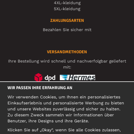
4XL-kleidung
5XL-kleidung
ZAHLUNGSARTEN
Bezahlen Sie sicher mit
VERSANDMETHODEN
Ihre Bestellung wird schnell und nachverfolgbar geliefert
mit:
WIR PASSEN IHRE ERFAHRUNG AN
SOZIALE MEDIEN
Wir verwenden Cookies, um Ihnen ein personalisiertes
Einkaufserlebnis und personalisierte Werbung zu bieten
und unsere Websites zuverlässig und sicher zu halten.
Zu diesem Zweck sammeln wir Informationen über
FIRMA
Benutzer, ihre Designs und ihre Geräte.
Motley Denim Europe OÜ
Klicken Sie auf „Okay“, wenn Sie alle Cookies zulassen,
Narva mnt 5, EE-10117 Tallinn