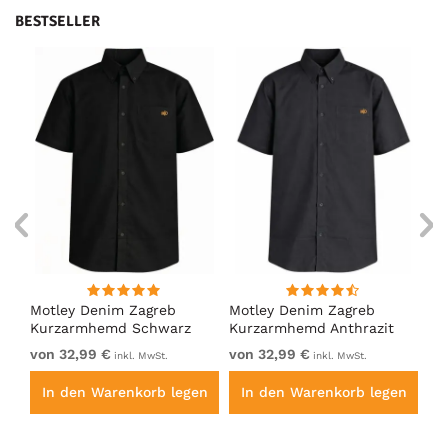
BESTSELLER
ng
Motley Denim Zagreb
Motley Denim Zagreb
Mo
Kurzarmhemd Schwarz
Kurzarmhemd Anthrazit
Ku
von 32,99 €
von 32,99 €
32
inkl. MwSt.
inkl. MwSt.
en
In den Warenkorb legen
In den Warenkorb legen
I