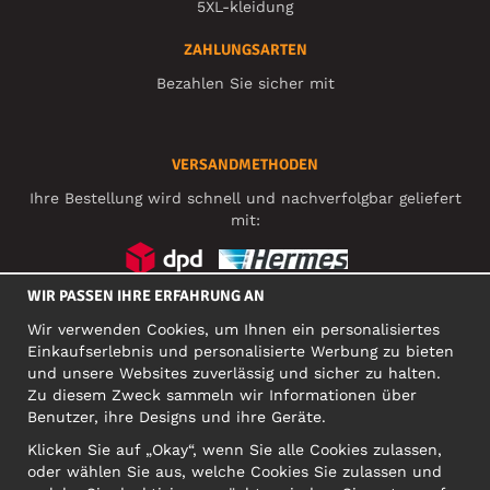
5XL-kleidung
ZAHLUNGSARTEN
Bezahlen Sie sicher mit
VERSANDMETHODEN
Ihre Bestellung wird schnell und nachverfolgbar geliefert
mit:
WIR PASSEN IHRE ERFAHRUNG AN
SOZIALE MEDIEN
Wir verwenden Cookies, um Ihnen ein personalisiertes
Einkaufserlebnis und personalisierte Werbung zu bieten
und unsere Websites zuverlässig und sicher zu halten.
Zu diesem Zweck sammeln wir Informationen über
FIRMA
Benutzer, ihre Designs und ihre Geräte.
Motley Denim Europe OÜ
Klicken Sie auf „Okay“, wenn Sie alle Cookies zulassen,
Narva mnt 5, EE-10117 Tallinn
oder wählen Sie aus, welche Cookies Sie zulassen und
Org: 12356245, VAT: EE101578318