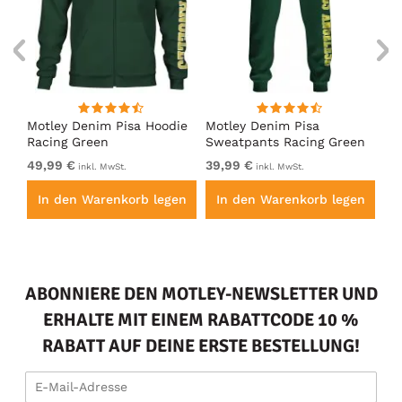
irt
Motley Denim Pisa Hoodie
Motley Denim Pisa
Mo
Racing Green
Sweatpants Racing Green
Ho
49,99 €
39,99 €
49
inkl. MwSt.
inkl. MwSt.
en
In den Warenkorb legen
In den Warenkorb legen
I
ABONNIERE DEN MOTLEY-NEWSLETTER UND
ERHALTE MIT EINEM RABATTCODE 10 %
RABATT AUF DEINE ERSTE BESTELLUNG!