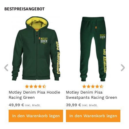
BESTPREISANGEBOT
irt
Motley Denim Pisa Hoodie
Motley Denim Pisa
Mo
Racing Green
Sweatpants Racing Green
Ho
49,99 €
39,99 €
49
inkl. MwSt.
inkl. MwSt.
en
In den Warenkorb legen
In den Warenkorb legen
I