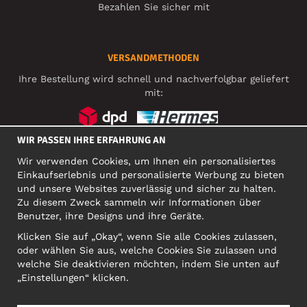
Bezahlen Sie sicher mit
VERSANDMETHODEN
Ihre Bestellung wird schnell und nachverfolgbar geliefert
mit:
WIR PASSEN IHRE ERFAHRUNG AN
SOZIALE MEDIEN
Wir verwenden Cookies, um Ihnen ein personalisiertes
Einkaufserlebnis und personalisierte Werbung zu bieten
und unsere Websites zuverlässig und sicher zu halten.
Zu diesem Zweck sammeln wir Informationen über
FIRMA
Benutzer, ihre Designs und ihre Geräte.
Motley Denim Europe OÜ
Klicken Sie auf „Okay“, wenn Sie alle Cookies zulassen,
Narva mnt 5, EE-10117 Tallinn
oder wählen Sie aus, welche Cookies Sie zulassen und
Org: 12356245, VAT: EE101578318
welche Sie deaktivieren möchten, indem Sie unten auf
ACHTUNG! Produktrücksendungen nicht an diese Adresse
„Einstellungen“ klicken.
schicken!