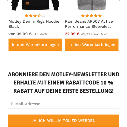
en
Motley Denim Riga Hoodie
Kam Jeans AP007 Active
Mo
Black
Performance Sleeveless
Ho
Hoody Grey
von 39,99 €
22,99 €
vo
49,99 €
inkl. MwSt.
inkl. MwSt.
en
In den Warenkorb legen
In den Warenkorb legen
I
ABONNIERE DEN MOTLEY-NEWSLETTER UND
ERHALTE MIT EINEM RABATTCODE 10 %
RABATT AUF DEINE ERSTE BESTELLUNG!
JA, ICH WILL MITGLIED WERDEN