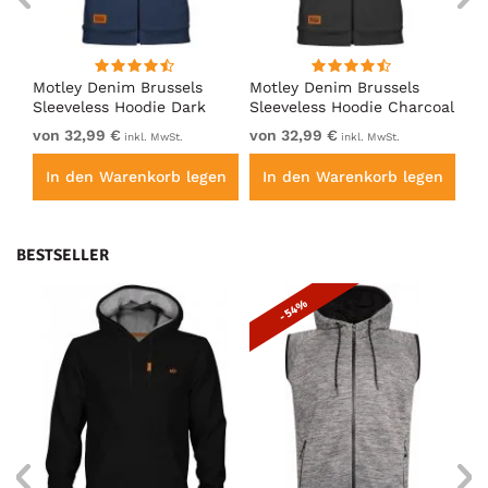
Motley Denim Brussels
Motley Denim Brussels
Mo
Sleeveless Hoodie Dark
Sleeveless Hoodie Charcoal
Sl
Indigo
von 32,99 €
von 32,99 €
vo
inkl. MwSt.
inkl. MwSt.
en
In den Warenkorb legen
In den Warenkorb legen
I
BESTSELLER
- 54%