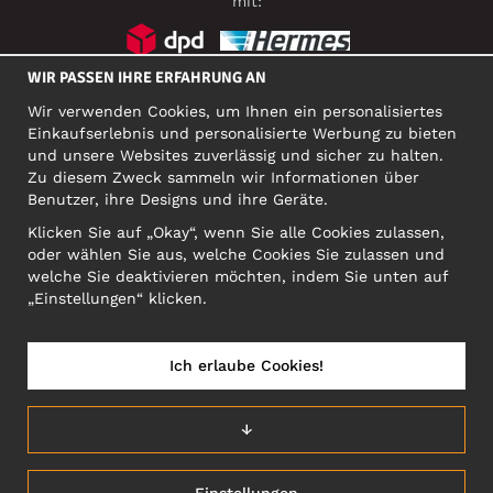
mit:
WIR PASSEN IHRE ERFAHRUNG AN
SOZIALE MEDIEN
Wir verwenden Cookies, um Ihnen ein personalisiertes
Einkaufserlebnis und personalisierte Werbung zu bieten
und unsere Websites zuverlässig und sicher zu halten.
Zu diesem Zweck sammeln wir Informationen über
FIRMA
Benutzer, ihre Designs und ihre Geräte.
Motley Denim Europe OÜ
Klicken Sie auf „Okay“, wenn Sie alle Cookies zulassen,
Narva mnt 5, EE-10117 Tallinn
oder wählen Sie aus, welche Cookies Sie zulassen und
Org: 12356245, VAT: EE101578318
welche Sie deaktivieren möchten, indem Sie unten auf
ACHTUNG! Produktrücksendungen nicht an diese Adresse
„Einstellungen“ klicken.
schicken!
Ich erlaube Cookies!
DEUTSCHLAND/DEUTSCH (DE)
↓