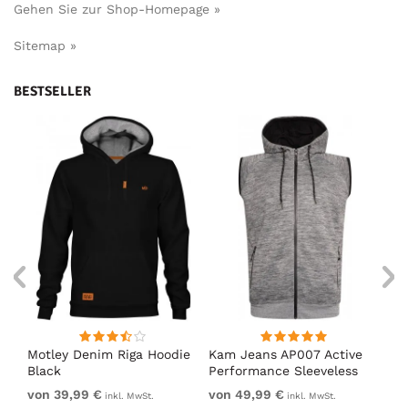
Gehen Sie zur Shop-Homepage »
Sitemap »
BESTSELLER
Motley Denim Riga Hoodie
Kam Jeans AP007 Active
Mo
Black
Performance Sleeveless
Ho
Hoody Grey
von 39,99 €
von 49,99 €
vo
inkl. MwSt.
inkl. MwSt.