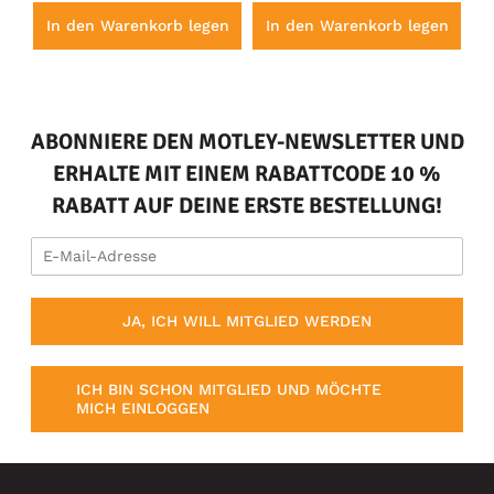
en
In den Warenkorb legen
In den Warenkorb legen
I
ABONNIERE DEN MOTLEY-NEWSLETTER UND
ERHALTE MIT EINEM RABATTCODE 10 %
RABATT AUF DEINE ERSTE BESTELLUNG!
JA, ICH WILL MITGLIED WERDEN
ICH BIN SCHON MITGLIED UND MÖCHTE
MICH EINLOGGEN