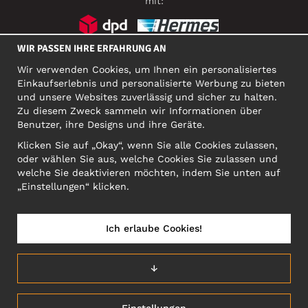
mit:
WIR PASSEN IHRE ERFAHRUNG AN
SOZIALE MEDIEN
Wir verwenden Cookies, um Ihnen ein personalisiertes
Einkaufserlebnis und personalisierte Werbung zu bieten
und unsere Websites zuverlässig und sicher zu halten.
Zu diesem Zweck sammeln wir Informationen über
FIRMA
Benutzer, ihre Designs und ihre Geräte.
Motley Denim Europe OÜ
Klicken Sie auf „Okay“, wenn Sie alle Cookies zulassen,
Narva mnt 5, EE-10117 Tallinn
oder wählen Sie aus, welche Cookies Sie zulassen und
Org: 12356245, VAT: EE101578318
welche Sie deaktivieren möchten, indem Sie unten auf
ACHTUNG! Produktrücksendungen nicht an diese Adresse
„Einstellungen“ klicken.
schicken!
Ich erlaube Cookies!
DEUTSCHLAND/DEUTSCH (DE)
↓