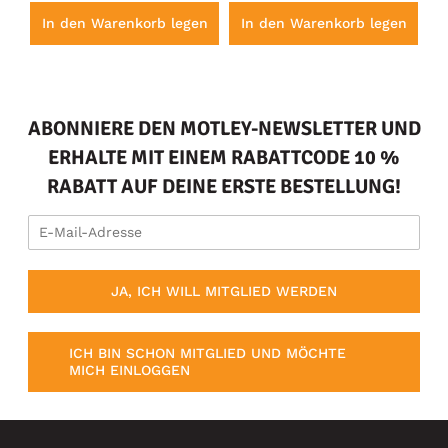
en
In den Warenkorb legen
In den Warenkorb legen
I
ABONNIERE DEN MOTLEY-NEWSLETTER UND
ERHALTE MIT EINEM RABATTCODE 10 %
RABATT AUF DEINE ERSTE BESTELLUNG!
JA, ICH WILL MITGLIED WERDEN
ICH BIN SCHON MITGLIED UND MÖCHTE
MICH EINLOGGEN