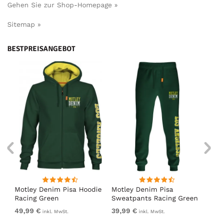
Gehen Sie zur Shop-Homepage »
Sitemap »
BESTPREISANGEBOT
irt
Motley Denim Pisa Hoodie
Motley Denim Pisa
Mo
Racing Green
Sweatpants Racing Green
Ho
49,99 €
39,99 €
49
inkl. MwSt.
inkl. MwSt.