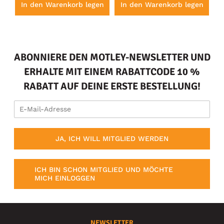
en
In den Warenkorb legen
In den Warenkorb legen
I
ABONNIERE DEN MOTLEY-NEWSLETTER UND
ERHALTE MIT EINEM RABATTCODE 10 %
RABATT AUF DEINE ERSTE BESTELLUNG!
JA, ICH WILL MITGLIED WERDEN
ICH BIN SCHON MITGLIED UND MÖCHTE
MICH EINLOGGEN
NEWSLETTER