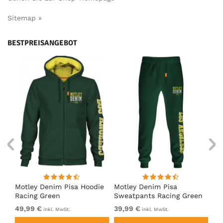
Sitemap »
BESTPREISANGEBOT
irt
Motley Denim Pisa Hoodie
Motley Denim Pisa
Mo
Racing Green
Sweatpants Racing Green
Ho
49,99 €
39,99 €
49
inkl. MwSt.
inkl. MwSt.