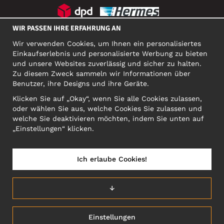
WIR PASSEN IHRE ERFAHRUNG AN
SOZIALE MEDIEN
Wir verwenden Cookies, um Ihnen ein personalisiertes
Einkaufserlebnis und personalisierte Werbung zu bieten
und unsere Websites zuverlässig und sicher zu halten.
Zu diesem Zweck sammeln wir Informationen über
FIRMA
Benutzer, ihre Designs und ihre Geräte.
Motley Denim Europe OÜ
Klicken Sie auf „Okay“, wenn Sie alle Cookies zulassen,
Narva mnt 5, EE-10117 Tallinn
oder wählen Sie aus, welche Cookies Sie zulassen und
Org: 12356245, VAT: EE101578318
welche Sie deaktivieren möchten, indem Sie unten auf
ACHTUNG! Produktrücksendungen nicht an diese Adresse
„Einstellungen“ klicken.
schicken!
Ich erlaube Cookies!
DEUTSCHLAND/DEUTSCH (DE)
↓
Einstellungen