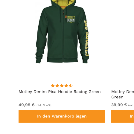
it
Motley Denim Pisa Hoodie Racing Green
Motley Den
Green
49,99 €
39,99 €
inkl. MwSt.
inkl
In den Warenkorb legen
I