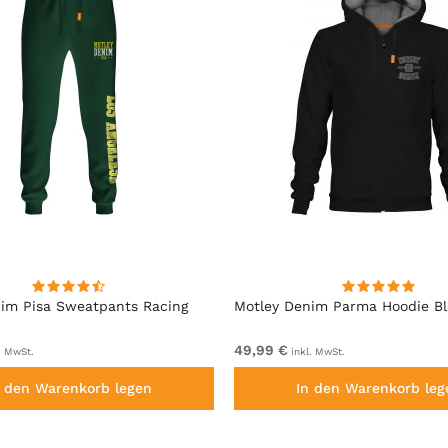
im Pisa Sweatpants Racing
Motley Denim Parma Hoodie B
49,99 €
. MwSt.
inkl. MwSt.
n den Warenkorb legen
In den Warenkorb leg