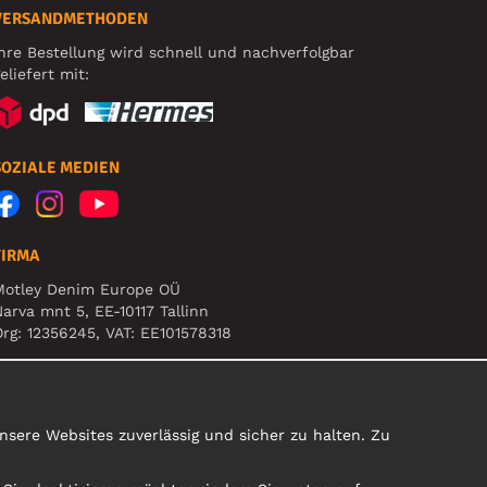
VERSANDMETHODEN
hre Bestellung wird schnell und nachverfolgbar
eliefert mit:
SOZIALE MEDIEN
FIRMA
Motley Denim Europe OÜ
arva mnt 5, EE-10117 Tallinn
rg: 12356245, VAT: EE101578318
ACHTUNG! Produktrücksendungen nicht an diese
dresse schicken!
sere Websites zuverlässig und sicher zu halten. Zu