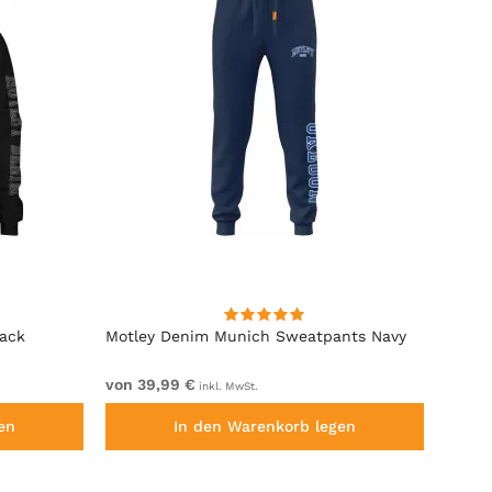
lack
Motley Denim Munich Sweatpants Navy
Motle
von 39,99 €
von 4
inkl. MwSt.
en
In den Warenkorb legen