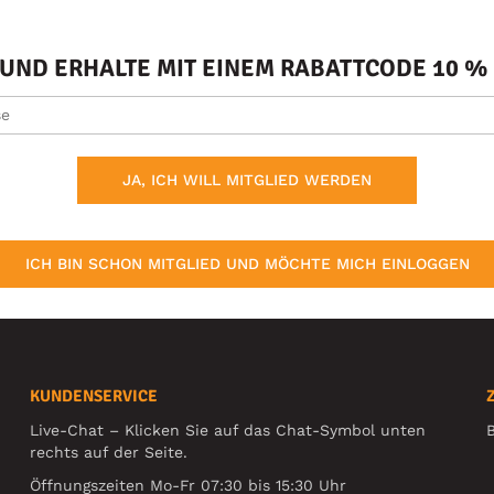
ND ERHALTE MIT EINEM RABATTCODE 10 % 
JA, ICH WILL MITGLIED WERDEN
ICH BIN SCHON MITGLIED UND MÖCHTE MICH EINLOGGEN
KUNDENSERVICE
Live-Chat – Klicken Sie auf das Chat-Symbol unten
B
rechts auf der Seite.
Öffnungszeiten Mo-Fr 07:30 bis 15:30 Uhr