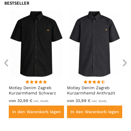
BESTSELLER
Motley Denim Zagreb
Motley Denim Zagreb
Mo
Kurzarmhemd Schwarz
Kurzarmhemd Anthrazit
Ku
von 32,99 €
von 32,99 €
vo
inkl. MwSt.
inkl. MwSt.
en
In den Warenkorb legen
In den Warenkorb legen
I