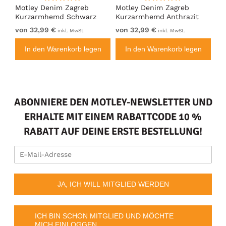
ng
Motley Denim Zagreb
Motley Denim Zagreb
Mo
Kurzarmhemd Schwarz
Kurzarmhemd Anthrazit
Ku
von 32,99 €
von 32,99 €
32
inkl. MwSt.
inkl. MwSt.
n
In den Warenkorb legen
In den Warenkorb legen
ABONNIERE DEN MOTLEY-NEWSLETTER UND
ERHALTE MIT EINEM RABATTCODE 10 %
RABATT AUF DEINE ERSTE BESTELLUNG!
JA, ICH WILL MITGLIED WERDEN
ICH BIN SCHON MITGLIED UND MÖCHTE
MICH EINLOGGEN