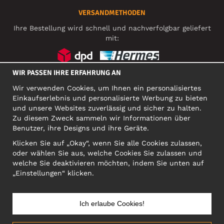
VERSANDMETHODEN
Ihre Bestellung wird schnell und nachverfolgbar geliefert
mit:
WIR PASSEN IHRE ERFAHRUNG AN
SOZIALE MEDIEN
Wir verwenden Cookies, um Ihnen ein personalisiertes
Einkaufserlebnis und personalisierte Werbung zu bieten
und unsere Websites zuverlässig und sicher zu halten.
Zu diesem Zweck sammeln wir Informationen über
FIRMA
Benutzer, ihre Designs und ihre Geräte.
Motley Denim Europe OÜ
Klicken Sie auf „Okay“, wenn Sie alle Cookies zulassen,
Narva mnt 5, EE-10117 Tallinn
oder wählen Sie aus, welche Cookies Sie zulassen und
Org: 12356245, VAT: EE101578318
welche Sie deaktivieren möchten, indem Sie unten auf
ACHTUNG! Produktrücksendungen nicht an diese Adresse
„Einstellungen“ klicken.
schicken!
Ich erlaube Cookies!