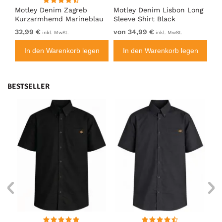
ng
Motley Denim Zagreb
Motley Denim Lisbon Long
Mo
Kurzarmhemd Marineblau
Sleeve Shirt Black
Sl
32,99 €
von 34,99 €
vo
inkl. MwSt.
inkl. MwSt.
n
In den Warenkorb legen
In den Warenkorb legen
BESTSELLER