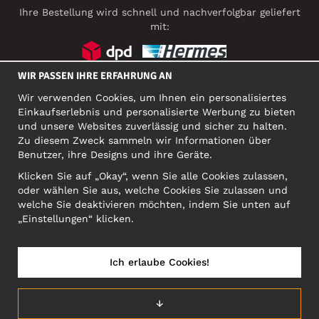
Ihre Bestellung wird schnell und nachverfolgbar geliefert
mit:
WIR PASSEN IHRE ERFAHRUNG AN
SOZIALE MEDIEN
Wir verwenden Cookies, um Ihnen ein personalisiertes
Einkaufserlebnis und personalisierte Werbung zu bieten
und unsere Websites zuverlässig und sicher zu halten.
Zu diesem Zweck sammeln wir Informationen über
FIRMA
Benutzer, ihre Designs und ihre Geräte.
Motley Denim Europe OÜ
Klicken Sie auf „Okay“, wenn Sie alle Cookies zulassen,
Narva mnt 5, EE-10117 Tallinn
oder wählen Sie aus, welche Cookies Sie zulassen und
Org: 12356245, VAT: EE101578318
welche Sie deaktivieren möchten, indem Sie unten auf
ACHTUNG! Produktrücksendungen nicht an diese Adresse
„Einstellungen“ klicken.
schicken!
Ich erlaube Cookies!
DEUTSCHLAND/DEUTSCH (DE)
↓