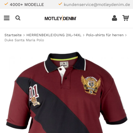
4000+ MODELLE
kundenservice@motleydenim.de
Startseite
HERRENBEKLEIDUNG 2XL-14XL
Polo-shirts für herren
Duke Santa Maria Polo