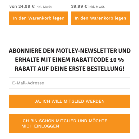
von 24,99 €
39,99 €
vo
inkl. MwSt.
inkl. MwSt.
en
In den Warenkorb legen
In den Warenkorb legen
I
ABONNIERE DEN MOTLEY-NEWSLETTER UND
ERHALTE MIT EINEM RABATTCODE 10 %
RABATT AUF DEINE ERSTE BESTELLUNG!
JA, ICH WILL MITGLIED WERDEN
ICH BIN SCHON MITGLIED UND MÖCHTE
MICH EINLOGGEN