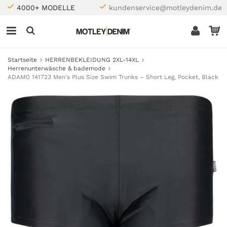
4000+ MODELLE
kundenservice@motleydenim.de
Startseite
HERRENBEKLEIDUNG 2XL-14XL
Herrenunterwäsche & bademode
ADAMO 141723 Men's Plus Size Swim Trunks – Short Leg, Pocket, Black