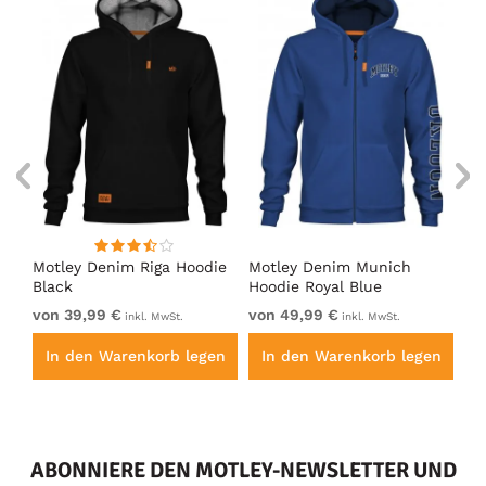
Motley Denim Riga Hoodie
Motley Denim Munich
Mo
Black
Hoodie Royal Blue
Bl
von 39,99 €
von 49,99 €
vo
inkl. MwSt.
inkl. MwSt.
en
In den Warenkorb legen
In den Warenkorb legen
I
ABONNIERE DEN MOTLEY-NEWSLETTER UND