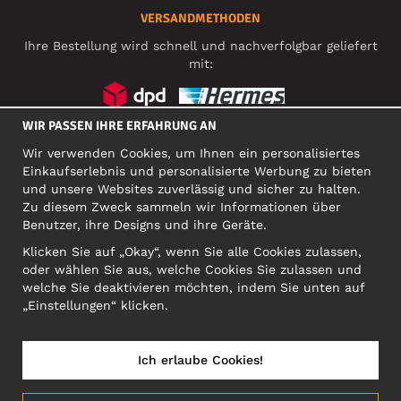
VERSANDMETHODEN
Ihre Bestellung wird schnell und nachverfolgbar geliefert
mit:
WIR PASSEN IHRE ERFAHRUNG AN
SOZIALE MEDIEN
Wir verwenden Cookies, um Ihnen ein personalisiertes
Einkaufserlebnis und personalisierte Werbung zu bieten
und unsere Websites zuverlässig und sicher zu halten.
Zu diesem Zweck sammeln wir Informationen über
FIRMA
Benutzer, ihre Designs und ihre Geräte.
Motley Denim Europe OÜ
Klicken Sie auf „Okay“, wenn Sie alle Cookies zulassen,
Narva mnt 5, EE-10117 Tallinn
oder wählen Sie aus, welche Cookies Sie zulassen und
Org: 12356245, VAT: EE101578318
welche Sie deaktivieren möchten, indem Sie unten auf
ACHTUNG! Produktrücksendungen nicht an diese Adresse
„Einstellungen“ klicken.
schicken!
Ich erlaube Cookies!