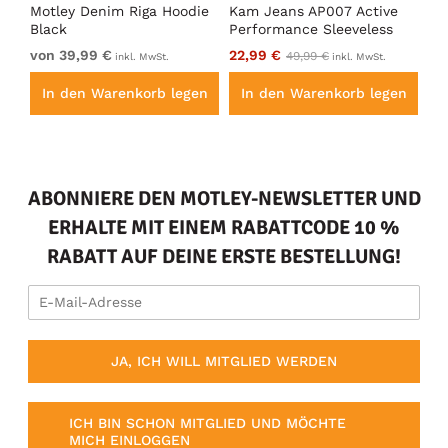
en
Motley Denim Riga Hoodie
Kam Jeans AP007 Active
Mo
Black
Performance Sleeveless
Ho
Hoody Grey
von 39,99 €
22,99 €
vo
49,99 €
inkl. MwSt.
inkl. MwSt.
en
In den Warenkorb legen
In den Warenkorb legen
I
ABONNIERE DEN MOTLEY-NEWSLETTER UND
ERHALTE MIT EINEM RABATTCODE 10 %
RABATT AUF DEINE ERSTE BESTELLUNG!
JA, ICH WILL MITGLIED WERDEN
ICH BIN SCHON MITGLIED UND MÖCHTE
MICH EINLOGGEN