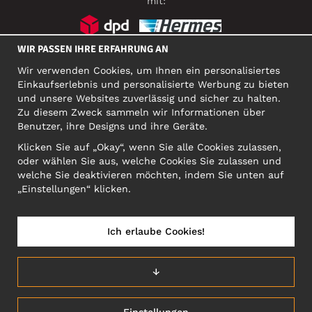
mit:
WIR PASSEN IHRE ERFAHRUNG AN
SOZIALE MEDIEN
Wir verwenden Cookies, um Ihnen ein personalisiertes
Einkaufserlebnis und personalisierte Werbung zu bieten
und unsere Websites zuverlässig und sicher zu halten.
Zu diesem Zweck sammeln wir Informationen über
FIRMA
Benutzer, ihre Designs und ihre Geräte.
Motley Denim Europe OÜ
Klicken Sie auf „Okay“, wenn Sie alle Cookies zulassen,
Narva mnt 5, EE-10117 Tallinn
oder wählen Sie aus, welche Cookies Sie zulassen und
Org: 12356245, VAT: EE101578318
welche Sie deaktivieren möchten, indem Sie unten auf
ACHTUNG! Produktrücksendungen nicht an diese Adresse
„Einstellungen“ klicken.
schicken!
Ich erlaube Cookies!
DEUTSCHLAND/DEUTSCH (DE)
↓