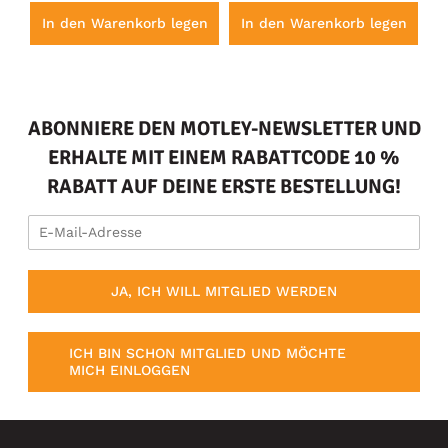
en
In den Warenkorb legen
In den Warenkorb legen
I
ABONNIERE DEN MOTLEY-NEWSLETTER UND
ERHALTE MIT EINEM RABATTCODE 10 %
RABATT AUF DEINE ERSTE BESTELLUNG!
JA, ICH WILL MITGLIED WERDEN
ICH BIN SCHON MITGLIED UND MÖCHTE
MICH EINLOGGEN