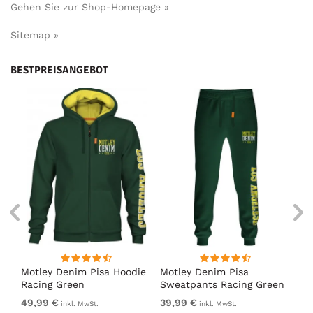
Gehen Sie zur Shop-Homepage »
Sitemap »
BESTPREISANGEBOT
irt
Motley Denim Pisa Hoodie
Motley Denim Pisa
Mo
Racing Green
Sweatpants Racing Green
Ho
49,99 €
39,99 €
49
inkl. MwSt.
inkl. MwSt.