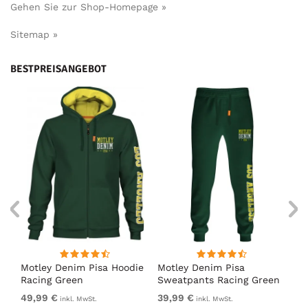
Gehen Sie zur Shop-Homepage »
Sitemap »
BESTPREISANGEBOT
irt
Motley Denim Pisa Hoodie
Motley Denim Pisa
Mo
Racing Green
Sweatpants Racing Green
Ho
49,99 €
39,99 €
49
inkl. MwSt.
inkl. MwSt.