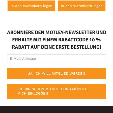
en
In den Warenkorb legen
In den Warenkorb legen
I
ABONNIERE DEN MOTLEY-NEWSLETTER UND
ERHALTE MIT EINEM RABATTCODE 10 %
RABATT AUF DEINE ERSTE BESTELLUNG!
JA, ICH WILL MITGLIED WERDEN
ICH BIN SCHON MITGLIED UND MÖCHTE
MICH EINLOGGEN