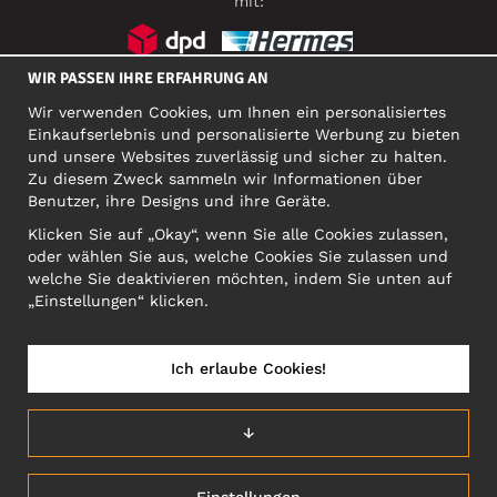
mit:
WIR PASSEN IHRE ERFAHRUNG AN
SOZIALE MEDIEN
Wir verwenden Cookies, um Ihnen ein personalisiertes
Einkaufserlebnis und personalisierte Werbung zu bieten
und unsere Websites zuverlässig und sicher zu halten.
Zu diesem Zweck sammeln wir Informationen über
FIRMA
Benutzer, ihre Designs und ihre Geräte.
Motley Denim Europe OÜ
Klicken Sie auf „Okay“, wenn Sie alle Cookies zulassen,
Narva mnt 5, EE-10117 Tallinn
oder wählen Sie aus, welche Cookies Sie zulassen und
Org: 12356245, VAT: EE101578318
welche Sie deaktivieren möchten, indem Sie unten auf
ACHTUNG! Produktrücksendungen nicht an diese Adresse
„Einstellungen“ klicken.
schicken!
Ich erlaube Cookies!
DEUTSCHLAND/DEUTSCH (DE)
↓