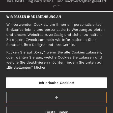
Ihre Bestellung wird schnell und nachverfolgbar geliefert
mit:
WIR PASSEN IHRE ERFAHRUNG AN
Wir verwenden Cookies, um Ihnen ein personalisiertes
SOZIALE MEDIEN
Einkaufserlebnis und personalisierte Werbung zu bieten
und unsere Websites zuverlässig und sicher zu halten.
Zu diesem Zweck sammeln wir Informationen über
Benutzer, ihre Designs und ihre Geräte.
FIRMA
Klicken Sie auf „Okay“, wenn Sie alle Cookies zulassen,
Motley Denim Europe OÜ
oder wählen Sie aus, welche Cookies Sie zulassen und
Narva mnt 5, EE-10117 Tallinn
welche Sie deaktivieren möchten, indem Sie unten auf
Org: 12356245, VAT: EE101578318
„Einstellungen“ klicken.
ACHTUNG! Produktrücksendungen nicht an diese Adresse
schicken!
Ich erlaube Cookies!
↓
DEUTSCHLAND/DEUTSCH (DE)
Einstellungen