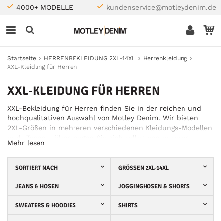
4000+ MODELLE
kundenservice@motleydenim.de
Startseite
HERRENBEKLEIDUNG 2XL-14XL
Herrenkleidung
XXL-Kleidung für Herren
XXL-KLEIDUNG FÜR HERREN
XXL-Bekleidung für Herren finden Sie in der reichen und
hochqualitativen Auswahl von Motley Denim. Wir bieten
2XL-Größen in mehreren verschiedenen Kleidungs-Modellen
und -Typen - überzeugen Sie sich selbst von unserer
Mehr lesen
großen Auswahl! Sie können die XXL-Größe in jeder unserer
Kategorien wählen, sich die Kleidungsstücke ansehen und
überrascht sein - wir haben sowohl Quantität als auch
SORTIERT NACH
GRÖSSEN 2XL-14XL
Qualität! Wenn Sie also Ausschau halten nach 2XL-Shirts, -
Hoodies, -Jeans oder anderen Kleidungsstücken, können
JEANS & HOSEN
JOGGINGHOSEN & SHORTS
Sie sicher sein, eine passende Option in unserer Auswahl
SWEATERS & HOODIES
SHIRTS
zu finden!